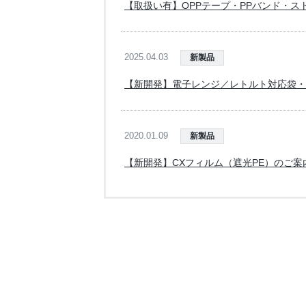
【取扱い有】OPPテープ・PPバンド・
2025.04.03
新製品
【新開発】電子レンジ／レトルト対応袋・
2020.01.09
新製品
【新開発】CXフィルム（遮光PE）のご案