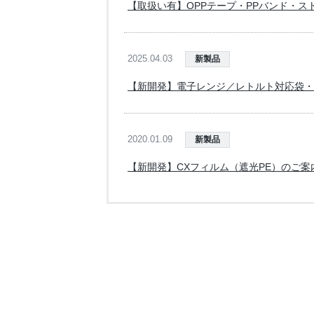
【取扱い有】OPPテープ・PPバンド・
2025.04.03
新製品
【新開発】電子レンジ／レトルト対応袋・
2020.01.09
新製品
【新開発】CXフィルム（遮光PE）のご案